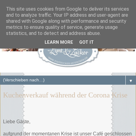
This site uses cookies from Google to deliver its services
and to analyze traffic. Your IP address and user-agent are
shared with Google along with performance and security
metrics to ensure quality of service, generate usage
statistics, and to detect and address abuse.
LEARN MORE
GOT IT
▼
Kuchenverkauf während der Corona Krise
Liebe Gäste,
aufgrund der momentanen Krise ist unser Café geschlossen